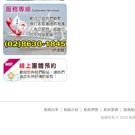
順風沿革
｜
航線介紹
｜
航程導覽
｜
航班票價
｜
順風船
版權所有 © 2026 順風航